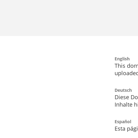
English
This dom
uploaded
Deutsch
Diese Do
Inhalte h
Español
Esta pág