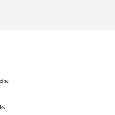
eine
do.